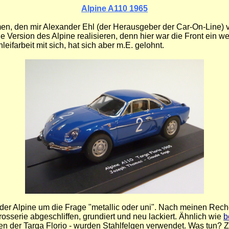
Alpine A110 1965
, den mir Alexander Ehl (der Herausgeber der Car-On-Line) ver
e Version des Alpine realisieren, denn hier war die Front ein w
ifarbeit mit sich, hat sich aber m.E. gelohnt.
der Alpine um die Frage "metallic oder uni". Nach meinen Rec
rosserie abgeschliffen, grundiert und neu lackiert. Ähnlich wie
b
 der Targa Florio - wurden Stahlfelgen verwendet. Was tun? Zw